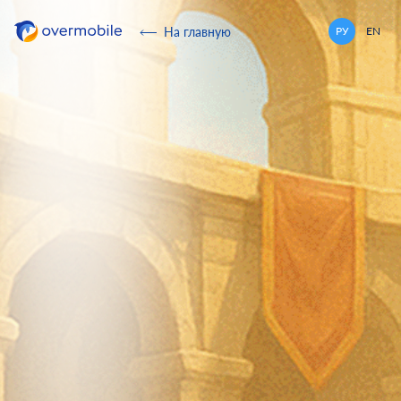
Overmobile
На главную
РУ
EN