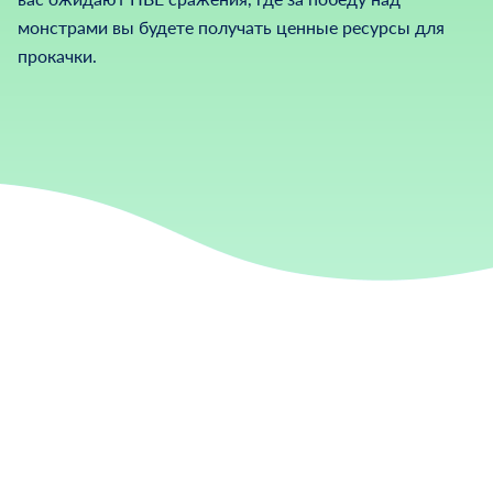
монстрами вы будете получать ценные ресурсы для
прокачки.
Небоскрёб
Белочка
Повелители
Битва 