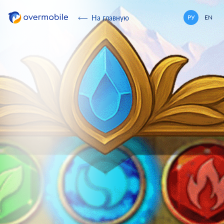
Overmobile
На главную
РУ
EN