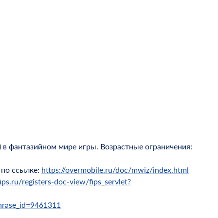
) в фантазийном мире игры. Возрастные ограничения:
 по ссылке:
https://overmobile.ru/doc/mwiz/index.html
ips.ru/registers-doc-view/fips_servlet?
sphrase_id=9461311