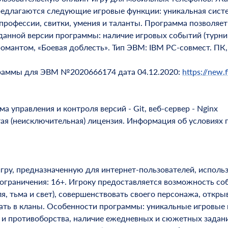
редлагаются следующие игровые функции: уникальная систем
, профессии, свитки, умения и таланты. Программа позволя
данной версии программы: наличие игровых событий (турн
романтом, «Боевая доблесть». Тип ЭВМ: IBM PC-совмест. ПК
граммы для ЭВМ №2020666174 дата 04.12.2020:
https://new.f
 управления и контроля версий - Git, веб-сервер - Nginx
тая (неисключительная) лицензия. Информация об условиях 
гру, предназначенную для интернет-пользователей, исполь
 ограничения: 16+. Игроку предоставляется возможность с
, тьма и свет), совершенствовать своего персонажа, откры
ать в кланы. Особенности программы: уникальные игровые ме
 и противоборства, наличие ежедневных и сюжетных задан