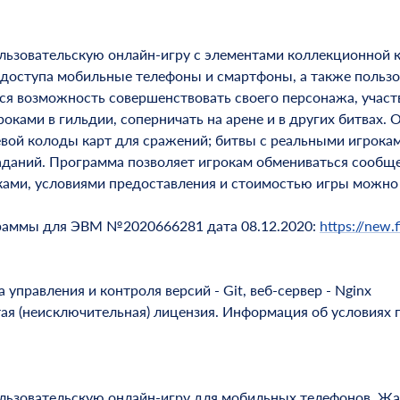
ьзовательскую онлайн-игру с элементами коллекционной к
 доступа мобильные телефоны и смартфоны, а также пользо
ся возможность совершенствовать своего персонажа, участв
роками в гильдии, соперничать на арене и в других битвах
вой колоды карт для сражений; битвы с реальными игрокам
даний. Программа позволяет игрокам обмениваться сообщен
ками, условиями предоставления и стоимостью игры можно 
граммы для ЭВМ №2020666281 дата 08.12.2020:
https://new.f
правления и контроля версий - Git, веб-сервер - Nginx
тая (неисключительная) лицензия. Информация об условиях 
ьзовательскую онлайн-игру для мобильных телефонов. Жан