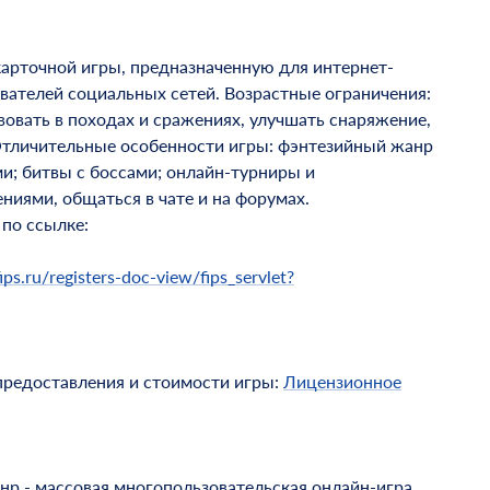
арточной игры, предназначенную для интернет-
вателей социальных сетей. Возрастные ограничения:
овать в походах и сражениях, улучшать снаряжение,
. Отличительные особенности игры: фэнтезийный жанр
и; битвы с боссами; онлайн-турниры и
иями, общаться в чате и на форумах.
по ссылке:
ips.ru/registers-doc-view/fips_servlet?
предоставления и стоимости игры:
Лицензионное
р - массовая многопользовательская онлайн-игра.