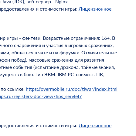
ava (JDK), веб-сервер - Nginx
предоставления и стоимости игры:
Лицензионное
 игры - фэнтези. Возрастные ограничения: 16+. В
ного снаряжения и участия в игровых сражениях,
иями, общаться в чате и на форумах. Отличительные
афон побед), массовые сражения для развития
етные события (испытание дракона, тайные знания,
имуществ в бою. Тип ЭВМ: IBM PC-совмест. ПК,
 по ссылке:
https://overmobile.ru/doc/tiwar/index.html
ips.ru/registers-doc-view/fips_servlet?
предоставления и стоимости игры:
Лицензионное