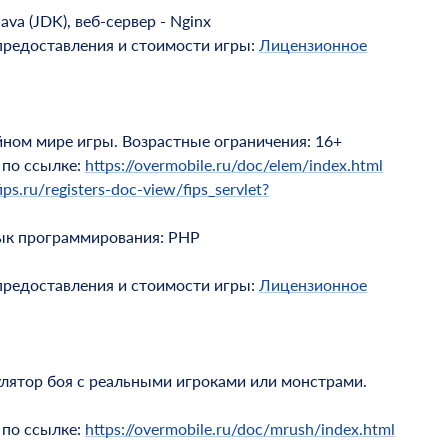
a (JDK), веб-сервер - Nginx
предоставления и стоимости игры:
Лицензионное
йном мире игры. Возрастные ограничения: 16+
 по ссылке:
https://overmobile.ru/doc/elem/index.html
ips.ru/registers-doc-view/fips_servlet?
к программирования: PHP
предоставления и стоимости игры:
Лицензионное
улятор боя с реальными игроками или монстрами.
 по ссылке:
https://overmobile.ru/doc/mrush/index.html