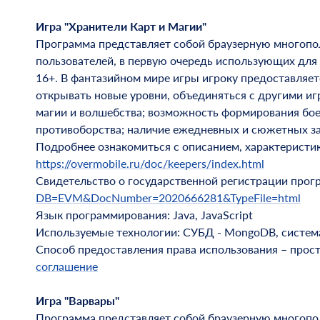
Игра "Хранители Карт и Магии"
Программа представляет собой браузерную многопол
пользователей, в первую очередь использующих для
16+. В фантазийном мире игры игроку предоставляет
открывать новые уровни, объединяться с другими иг
магии и волшебства; возможность формирования бое
противоборства; наличие ежедневных и сюжетных за
Подробнее ознакомиться с описанием, характеристи
https://overmobile.ru/doc/keepers/index.html
Свидетельство о государственной регистрации про
DB=EVM&DocNumber=2020666281&TypeFile=html
Язык программирования: Java, JavaScript
Используемые технологии: СУБД - MongoDB, система у
Способ предоставления права использования – прос
соглашение
Игра "Варвары"
Программа представляет собой браузерную многопол