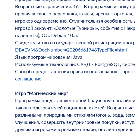
Возрастные ограничения: 16+. В программе игроку п
прокачка своего персонажа, кланы, арены, торговля
игроков одновременно. Отличительная особенность 
игровой аккаунт: «Золотые Турниры», события с Нек
планшеты); ОС: Debian 10.5.
Свидетельство о государственной регистрации про
DB=EVM&DocNumber=2020666174&TypeFile=html
Язык программирования: Java
Используемые технологии: СУБД - PostgreSQL, система
Способ предоставления права использования – прос
соглашение
Игра "Магический мир"
Программа представляет собой браузерную онлайн и
также пользователей социальных сетей. Возрастные
различными природными стихиями (огонь, вода, земля
улучшения, совершать внутриигровые покупки, вступ
другими игроками в режиме онлайн, онлайн турниры