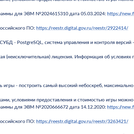
граммы для ЭВМ №2024615310 дата 05.03.2024:
https://new.f
российского ПО:
https://reestr.digital.gov.ru/reestr/2922414/
СУБД - PostgreSQL, система управления и контроля версий - G
тая (неисключительная) лицензия. Информация об условиях 
ь игры - построить самый высокий небоскреб, максимально 
ками, условиями предоставления и стоимостью игры можно
граммы для ЭВМ №2020666672 дата 14.12.2020:
https://new.f
российского ПО:
https://reestr.digital.gov.ru/reestr/3263421/