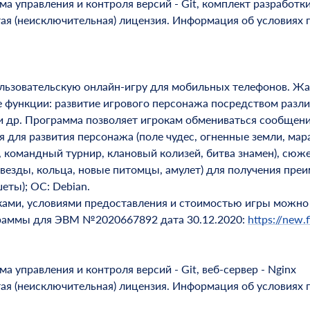
 управления и контроля версий - Git, комплект разработки J
тая (неисключительная) лицензия. Информация об условиях 
ьзовательскую онлайн-игру для мобильных телефонов. Жанр
функции: развитие игрового персонажа посредством различ
а и др. Программа позволяет игрокам обмениваться сообщен
 для развития персонажа (поле чудес, огненные земли, мар
, командный турнир, клановый колизей, битва знамен), сюж
звезды, кольца, новые питомцы, амулет) для получения пре
еты); ОС: Debian.
ками, условиями предоставления и стоимостью игры можно
граммы для ЭВМ №2020667892 дата 30.12.2020:
https://new.f
 управления и контроля версий - Git, веб-сервер - Nginx
тая (неисключительная) лицензия. Информация об условиях 