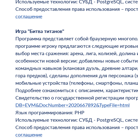
Используемые технологии: СУБД - PostgreSQL, система
Способ предоставления права использования – прос
соглашение
Игра "Битва титанов"
Программа представляет собой браузерную многопол
программе игроку предлагаются следующие игровые 
выбор места сражения: арена, лига, колизей, долин
особенности новой версии: добавлены новые события
командных навыков (клановая дуэль, древние алтари
гора предков), сделаны дополнения для персонажа (
мобильные устройства (телефоны, смартфоны, планш
Подробнее ознакомиться с описанием, характеристи
Свидетельство о государственной регистрации про
DB=EVM&DocNumber=2020667892&TypeFile=html
Язык программирования: PHP
Используемые технологии: СУБД - PostgreSQL, система
Способ предоставления права использования – прос
соглашение